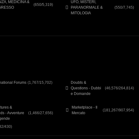
NZA, MEDICINA &
UFO, MISTERI,
(650/5,319)
GRESSO
PARANORMALE &
(550/7,745)
MITOLOGIA
rnational Forums
(1,767/15,702)
Doubts &
Questions - Dubbi
(46,576/264,814)
e Domande
tures &
Marketplace - Il
(181,267/907,954)
ds - Avventure
(1,466/27,656)
Mercato
gende
32/430)