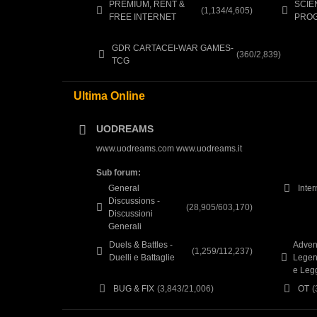
PREMIUM, RENT &
SCIE
(1,134/4,605)
FREE INTERNET
PRO
GDR CARTACEI-WAR GAMES-
(360/2,839)
TCG
Ultima Online
UODREAMS
www.uodreams.com
www.uodreams.it
Sub forum:
General
Inte
Discussions -
(28,905/603,170)
Discussioni
Generali
Duels & Battles -
Adven
(1,259/112,237)
Duelli e Battaglie
Legen
e Leg
BUG & FIX
(3,843/21,006)
OT
(