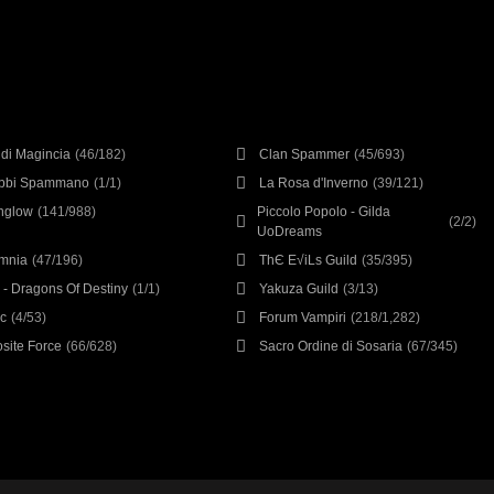
à di Magincia
(46/182)
Clan Spammer
(45/693)
ubbi Spammano
(1/1)
La Rosa d'Inverno
(39/121)
nglow
(141/988)
Piccolo Popolo - Gilda
(2/2)
UoDreams
mnia
(47/196)
ThЄ E√iLs Guild
(35/395)
- Dragons Of Destiny
(1/1)
Yakuza Guild
(3/13)
c
(4/53)
Forum Vampiri
(218/1,282)
site Force
(66/628)
Sacro Ordine di Sosaria
(67/345)