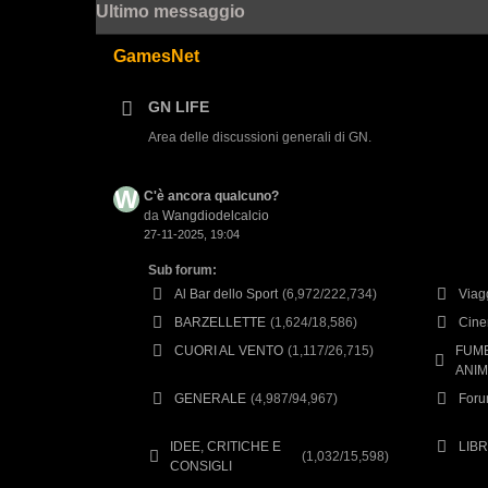
Ultimo messaggio
GamesNet
GN LIFE
Area delle discussioni generali di GN.
C'è ancora qualcuno?
da
Wangdiodelcalcio
27-11-2025, 19:04
Sub forum:
Al Bar dello Sport
(6,972/222,734)
Viag
BARZELLETTE
(1,624/18,586)
Cine
CUORI AL VENTO
(1,117/26,715)
FUME
ANI
GENERALE
(4,987/94,967)
Foru
IDEE, CRITICHE E
LIB
(1,032/15,598)
CONSIGLI