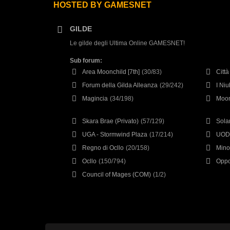
HOSTED BY GAMESNET
GILDE
Le gilde degli Ultima Online GAMESNET!
Sub forum:
Area Moonchild [7th]
(30/83)
Citt
Forum della Gilda Alleanza
(29/242)
I Ni
Magincia
(34/198)
Moo
Skara Brae (Privato)
(57/129)
Sola
UGA - Stormwind Plaza
(17/214)
UOD 
Regno di Ocllo
(20/158)
Mino
Ocllo
(150/794)
Oppo
Council of Mages (COM)
(1/2)